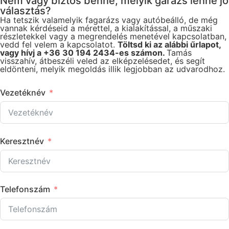
Nem vagy biztos benne, melyik garázs lenne jó
választás?
Ha tetszik valamelyik fagarázs vagy autóbeálló, de még
vannak kérdéseid a mérettel, a kialakítással, a műszaki
részletekkel vagy a megrendelés menetével kapcsolatban,
vedd fel velem a kapcsolatot.
Töltsd ki az alábbi űrlapot,
vagy hívj a +36 30 194 2434-es számon.
Tamás
visszahív, átbeszéli veled az elképzelésedet, és segít
eldönteni, melyik megoldás illik legjobban az udvarodhoz.
Vezetéknév
Keresztnév
Telefonszám