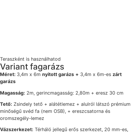
Teraszként is használhatod
Variant fagarázs
Méret:
3,4m x 6m
nyitott garázs
+
3,4m x 6m-es
zárt
garázs
Magasság:
2m, gerincmagasság: 2,80m + eresz 30 cm
Tető:
Zsindely tető + alátétlemez + alulról látszó prémium
minőségű svéd fa (nem OSB), + ereszcsatorna és
oromszegély-lemez
Vázszerkezet:
Térháló jellegű erős szerkezet, 20 mm-es,