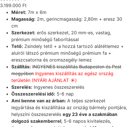
3.199.000
Ft
Méret:
7m x 6m
Magasság:
2m, gerincmagasság: 2,80m + eresz 30
cm
Szerkezet:
erős szerkezet, 20 mm-es, vastag,
prémium minőségű faborítással
Tető:
Zsindely tető + a hozzá tartozó alátétlemez +
alulról látszó prémium minőségű prémium fa +
ereszcsatorna és oromszegély-lemez
Szállítás:
INGYENES kiszállítás Budapesten és Pest
megyében
Ingyenes kiszállítás az egész ország
területén (NYÁRI AJÁNLAT ☀️)
Szerelés:
Ingyenes összeszerelés
Összeszerelési idő:
5-6 nap
Ami benne van az árban:
A teljes szerkezet
legyártása és kiszállítása az ország bármely pontjára,
helyszíni összeszerelés
egy 23 éve a szakmában
dolgozó szakemberrel
, 5-6 napos kivitelezés,