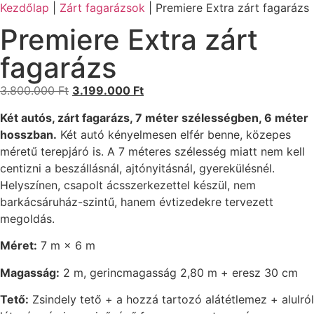
Kezdőlap
|
Zárt fagarázsok
|
Premiere Extra zárt fagarázs
Premiere Extra zárt
fagarázs
3.800.000
Ft
3.199.000
Ft
Két autós, zárt fagarázs, 7 méter szélességben, 6 méter
hosszban.
Két autó kényelmesen elfér benne, közepes
méretű terepjáró is. A 7 méteres szélesség miatt nem kell
centizni a beszállásnál, ajtónyitásnál, gyerekülésnél.
Helyszínen, csapolt ácsszerkezettel készül, nem
barkácsáruház-szintű, hanem évtizedekre tervezett
megoldás.
Méret:
7 m × 6 m
Magasság:
2 m, gerincmagasság 2,80 m + eresz 30 cm
Tető:
Zsindely tető + a hozzá tartozó alátétlemez + alulról