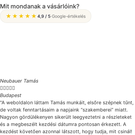
Mit mondanak a vásárlóink?
★★★★★
4,9 / 5
·
Google-értékelés
Neubauer Tamás





Budapest
"A weboldalon láttam Tamás munkáit, elsőre szépnek tűnt,
de voltak fenntartásaim a napjaink “szakemberei” miatt.
Nagyon gördülékenyen sikerült leegyeztetni a részleteket
és a megbeszélt kezdési dátumra pontosan érkezett. A
kezdést követően azonnal látszott, hogy tudja, mit csinál!