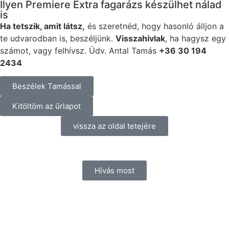
Ilyen Premiere Extra fagarázs készülhet nálad
is
Ha tetszik, amit látsz,
és szeretnéd, hogy hasonló álljon a
te udvarodban is, beszéljünk.
Visszahívlak
, ha hagysz egy
számot, vagy felhívsz. Üdv. Antal Tamás
+36 30 194
2434
Beszélek Tamással
Kitöltöm az űrlapot
vissza az oldal tetejére
Hívás most