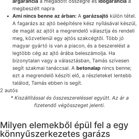
árgarancia
a megadott összegre és
időgarancia
a
megbeszélt napra
Ami nincs benne az árban:
A
garázsajtó
külön tétel.
A fagarázs az ajtó beépítésre kész nyílásával készül,
de magát az ajtót a megrendelő választja és rendeli
meg, közvetlenül egy ajtós szakcégtől. Több jó
magyar gyártó is van a piacon, és a beszerelést a
legtöbb cég az ajtó árába beleszámolja. Ha
bizonytalan vagy a választásban, Tamás szívesen
segít szakmai tanáccsal. A
betonalap
nincs benne;
ezt a megrendelő készíti elő, a részleteket lentebb
találod, Tamás ebben is segít.
2 autós
* Kiszállítással és összeszereléssel együtt. Az ár a
fizetendő végösszeget jelenti.
Milyen elemekből épül fel a egy
könnyűszerkezetes garázs