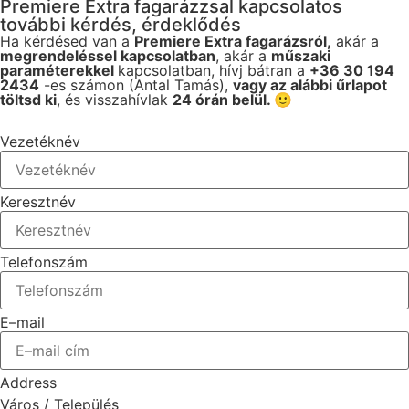
Premiere Extra fagarázzsal kapcsolatos
további kérdés, érdeklődés
Ha kérdésed van a
Premiere Extra fagarázsról,
akár a
megrendeléssel kapcsolatban
, akár a
műszaki
paraméterekkel
kapcsolatban, hívj bátran a
+36 30 194
2434
-es számon (Antal Tamás),
vagy az alábbi űrlapot
töltsd ki
, és visszahívlak
24 órán belül. 🙂
Vezetéknév
Keresztnév
Telefonszám
E–mail
Address
Város / Település