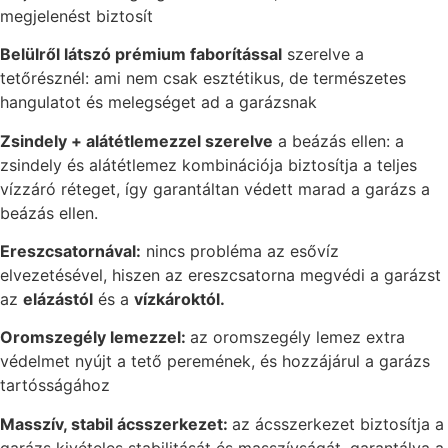
megjelenést biztosít
Belülről látszó prémium faborítással
szerelve a
tetőrésznél: ami nem csak esztétikus, de természetes
hangulatot és melegséget ad a garázsnak
Zsindely + alátétlemezzel szerelve
a beázás ellen: a
zsindely és alátétlemez kombinációja biztosítja a teljes
vízzáró réteget, így garantáltan védett marad a garázs a
beázás ellen.
Ereszcsatornával:
nincs probléma az esővíz
elvezetésével, hiszen az ereszcsatorna megvédi a garázst
az
elázástól
és a
vízkároktól.
Oromszegély lemezzel:
az oromszegély lemez extra
védelmet nyújt a tető peremének, és hozzájárul a garázs
tartósságához
Masszív, stabil ácsszerkezet:
az ácsszerkezet biztosítja a
garázs kivételes stabilitását és masszívságát, garantálva a