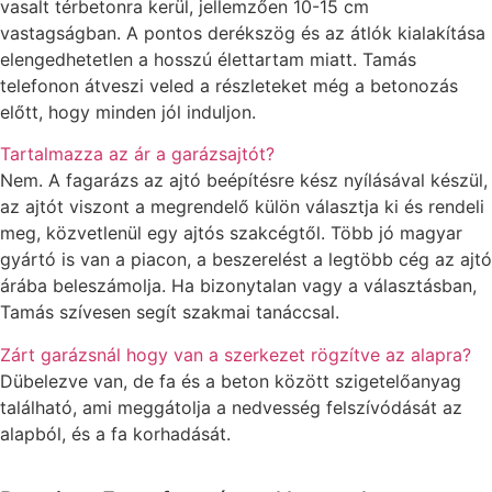
vasalt térbetonra kerül, jellemzően 10-15 cm
vastagságban. A pontos derékszög és az átlók kialakítása
elengedhetetlen a hosszú élettartam miatt. Tamás
telefonon átveszi veled a részleteket még a betonozás
előtt, hogy minden jól induljon.
Tartalmazza az ár a garázsajtót?
Nem. A fagarázs az ajtó beépítésre kész nyílásával készül,
az ajtót viszont a megrendelő külön választja ki és rendeli
meg, közvetlenül egy ajtós szakcégtől. Több jó magyar
gyártó is van a piacon, a beszerelést a legtöbb cég az ajtó
árába beleszámolja. Ha bizonytalan vagy a választásban,
Tamás szívesen segít szakmai tanáccsal.
Zárt garázsnál hogy van a szerkezet rögzítve az alapra?
Dübelezve van, de fa és a beton között szigetelőanyag
található, ami meggátolja a nedvesség felszívódását az
alapból, és a fa korhadását.