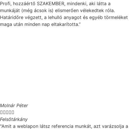
Profi, hozzáértő SZAKEMBER, mindenki, aki látta a
munkáját (még ácsok is) elismerően vélekedtek róla.
Határidőre végzett, a lehulló anyagot és egyéb törmeléket
maga után minden nap eltakarította.”
Molnár Péter





Felsőtárkány
"Amit a weblapon látsz referencia munkát, azt varázsolja a