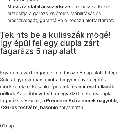
Masszív, stabil ácsszerkezet:
az ácsszerkezet
biztosítja a garázs kivételes stabilitását és
masszívságát, garantálva a hosszú élettartamot.
Tekints be a kulisszák mögé!
Így épül fel egy dupla zárt
fagarázs 5 nap alatt
Egy dupla zárt fagarázs mindössze 5 nap alatt felépül.
Sokkal gyorsabban, mint a hagyományos építési
módszerekkel készülő épületek, és
építési hulladék
nélkül.
Az alábbi videóban egy 6×6 méteres dupla
fagarázs készül el,
a Premiere Extra ennek nagyobb,
7×6-os testvére, hasonló
folyamattal.
01.nap