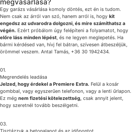
megvásárlása?
Egy garázs vásárlása komoly döntés, ezt én is tudom.
Nem csak az árról van szó, hanem arról is, hogy
kit
engedsz az udvarodra dolgozni, és mire számíthatsz a
végén.
Ezért próbálom úgy felépíteni a folyamatot, hogy
előre láss minden lépést
, és ne legyen meglepetés. Ha
bármi kérdésed van, hívj fel bátran, szívesen átbeszéljük,
örömmel veszem. Antal Tamás, +36 30 1942434.
01.
Megrendelés leadása
Jelzed, hogy érdekel a
Premiere Extra
.
Felül a kosár
gombbal, vagy egyszerűen telefonon, vagy a lenti űrlapon.
Ez még
nem fizetési kötelezettség,
csak annyit jelent,
hogy szeretnél tovább beszélgetni.
03.
Tisztázzuk a betonalapot és az időpontot