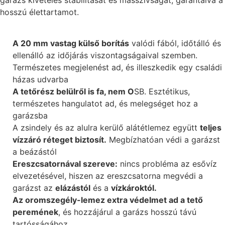
hosszú élettartamot.
A 20 mm vastag külső borítás
valódi fából, időtálló és
ellenálló az időjárás viszontagságaival szemben.
Természetes megjelenést ad, és illeszkedik egy családi
házas udvarba
A tetőrész belülről is fa, nem O
SB. Esztétikus,
természetes hangulatot ad, és melegséget hoz a
garázsba
A zsindely és az alulra kerülő alátétlemez együtt
teljes
vízzáró réteget biztosít.
Megbízhatóan védi a garázst
a beázástól
Ereszcsatornával szereve:
nincs probléma az esővíz
elvezetésével, hiszen az ereszcsatorna megvédi a
garázst az
elázástól
és a
vízkároktól.
Az oromszegély-lemez extra védelmet ad a tető
peremének
, és hozzájárul a garázs hosszú távú
tartósságához