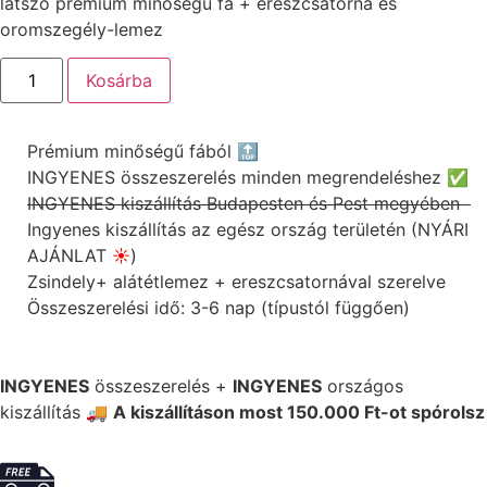
látszó prémium minőségű fa + ereszcsatorna és
oromszegély-lemez
Kosárba
Prémium minőségű fából 🔝
INGYENES összeszerelés minden megrendeléshez ✅
INGYENES kiszállítás Budapesten és Pest megyében
Ingyenes kiszállítás az egész ország területén (NYÁRI
AJÁNLAT
☀️
)
Zsindely+ alátétlemez + ereszcsatornával szerelve
Összeszerelési idő: 3-6 nap (típustól függően)
INGYENES
összeszerelés +
INGYENES
országos
kiszállítás 🚚
A kiszállításon most 150.000 Ft-ot spórolsz