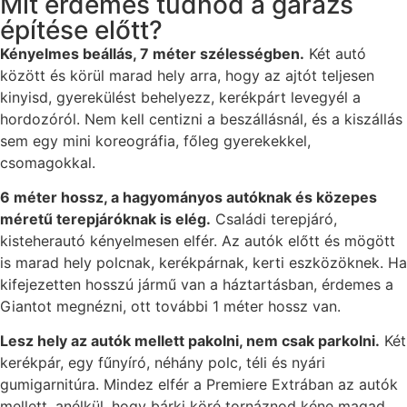
Mit érdemes tudnod a garázs
építése előtt?
Kényelmes beállás, 7 méter szélességben.
Két autó
között és körül marad hely arra, hogy az ajtót teljesen
kinyisd, gyerekülést behelyezz, kerékpárt levegyél a
hordozóról. Nem kell centizni a beszállásnál, és a kiszállás
sem egy mini koreográfia, főleg gyerekekkel,
csomagokkal.
6 méter hossz, a hagyományos autóknak és közepes
méretű terepjáróknak is elég.
Családi terepjáró,
kisteherautó kényelmesen elfér. Az autók előtt és mögött
is marad hely polcnak, kerékpárnak, kerti eszközöknek. Ha
kifejezetten hosszú jármű van a háztartásban, érdemes a
Giantot megnézni, ott további 1 méter hossz van.
Lesz hely az autók mellett pakolni, nem csak parkolni.
Két
kerékpár, egy fűnyíró, néhány polc, téli és nyári
gumigarnitúra. Mindez elfér a Premiere Extrában az autók
mellett, anélkül, hogy bárki köré tornáznod kéne magad.