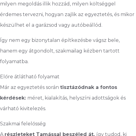
milyen megoldás illik hozzád, milyen költséggel
érdemes tervezni, hogyan zajlik az egyeztetés, és mikor
készülhet el a garázsod vagy autóbeállód.
Így nem egy bizonytalan építkezésbe vágsz bele,
hanem egy átgondolt, szakmailag kézben tartott
folyamatba.
Előre átlátható folyamat
Már az egyeztetés során
tisztázódnak a fontos
kérdések:
méret, kialakítás, helyszíni adottságok és
várható kivitelezés.
Szakmai felelősség
A
részleteket Tamással beszéled át,
így tudod, ki