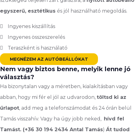
szükséged teljesen zárt garázsra, a
nyitott autóbeálló
egyszerű, esztétikus
és jól használható megoldás.
Ingyenes kiszállítás
Ingyenes összeszerelés
Teraszként is használató
MEGNÉZEM AZ AUTÓBEÁLLÓKAT
Nem vagy biztos benne, melyik lenne jó
választás?
Ha bizonytalan vagy a méretben, kialakításban vagy
abban, hogy mi fér el jól az udvarodon,
töltsd ki az
űrlapot
, add meg a telefonszámodat és 24 órán belül
Tamás visszahív. Vagy ha úgy jobb neked,
hívd fel
Tamást. (+36 30 194 2434 Antal Tamás
)
Át tudod