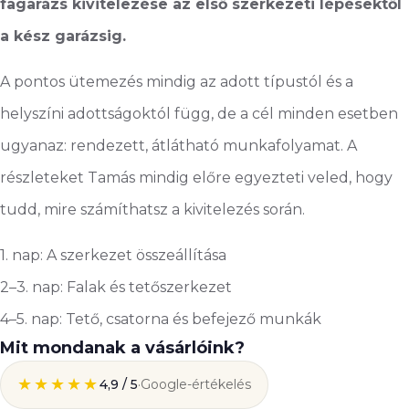
fagarázs kivitelezése az első szerkezeti lépésektől
a kész garázsig.
A pontos ütemezés mindig az adott típustól és a
helyszíni adottságoktól függ, de a cél minden esetben
ugyanaz: rendezett, átlátható munkafolyamat. A
részleteket Tamás mindig előre egyezteti veled, hogy
tudd, mire számíthatsz a kivitelezés során.
1. nap: A szerkezet összeállítása
2–3. nap: Falak és tetőszerkezet
4–5. nap: Tető, csatorna és befejező munkák
Mit mondanak a vásárlóink?
★★★★★
4,9 / 5
·
Google-értékelés