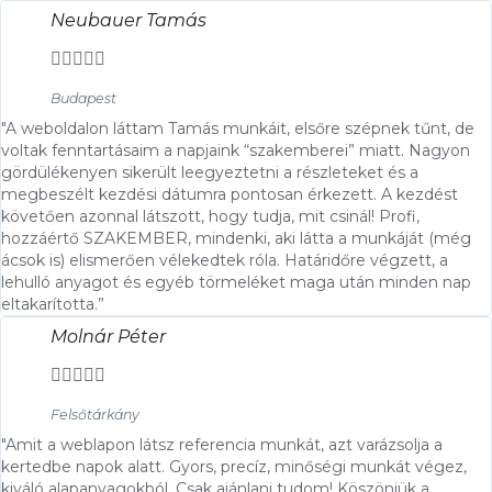
Neubauer Tamás





Budapest
"A weboldalon láttam Tamás munkáit, elsőre szépnek tűnt, de
voltak fenntartásaim a napjaink “szakemberei” miatt. Nagyon
gördülékenyen sikerült leegyeztetni a részleteket és a
megbeszélt kezdési dátumra pontosan érkezett. A kezdést
követően azonnal látszott, hogy tudja, mit csinál! Profi,
hozzáértő SZAKEMBER, mindenki, aki látta a munkáját (még
ácsok is) elismerően vélekedtek róla. Határidőre végzett, a
lehulló anyagot és egyéb törmeléket maga után minden nap
eltakarította.”
Molnár Péter





Felsőtárkány
"Amit a weblapon látsz referencia munkát, azt varázsolja a
kertedbe napok alatt. Gyors, precíz, minőségi munkát végez,
kiváló alapanyagokból. Csak ajánlani tudom! Köszönjük a