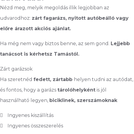
Nézd meg, melyik megoldás illik legjobban az
udvarodhoz:
zárt fagarázs, nyitott autóbeálló vagy
előre árazott akciós ajánlat.
Ha még nem vagy biztos benne, az sem gond.
Lejjebb
tanácsot is kérhetsz Tamástól.
Zárt garázsok
Ha szeretnéd
fedett, zártabb
helyen tudni az autódat,
és fontos, hogy a garázs
tárolóhelyként
is jól
használható legyen,
biciklinek, szerszámoknak
Ingyenes kiszállítás
Ingyenes összeszerelés