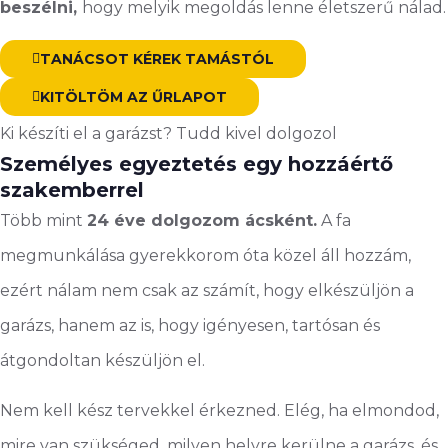
beszélni,
hogy melyik megoldás lenne életszerű nálad.
TANÁCSOT KÉREK TAMÁSTÓL
KITÖLTÖM AZ ŰRLAPOT
Ki készíti el a garázst? Tudd kivel dolgozol
Személyes egyeztetés egy hozzáértő
szakemberrel
Több mint
24 éve dolgozom ácsként.
A fa
megmunkálása gyerekkorom óta közel áll hozzám,
ezért nálam nem csak az számít, hogy elkészüljön a
garázs, hanem az is, hogy igényesen, tartósan és
átgondoltan készüljön el.
Nem kell kész tervekkel érkezned. Elég, ha elmondod,
mire van szükséged, milyen helyre kerülne a garázs, és