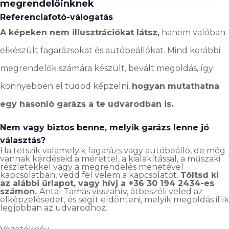
megrendelőinknek
Referenciafotó-válogatás
A képeken nem illusztrációkat látsz,
hanem valóban
elkészült fagarázsokat és autóbeállókat. Mind korábbi
megrendelők számára készült, bevált megoldás, így
könnyebben el tudod képzelni,
hogyan mutathatna
egy hasonló garázs a te udvarodban is.
Nem vagy biztos benne, melyik garázs lenne jó
választás?
Ha tetszik valamelyik fagarázs vagy autóbeálló, de még
vannak kérdéseid a mérettel, a kialakítással, a műszaki
részletekkel vagy a megrendelés menetével
kapcsolatban, vedd fel velem a kapcsolatot.
Töltsd ki
az alábbi űrlapot, vagy hívj a +36 30 194 2434-es
számon.
Antal Tamás visszahív, átbeszéli veled az
elképzelésedet, és segít eldönteni, melyik megoldás illik
legjobban az udvarodhoz.