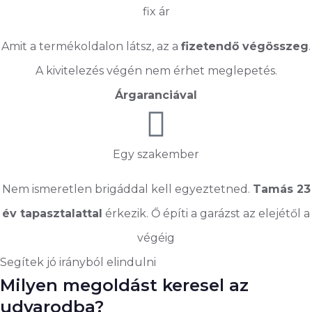
fix ár
Amit a termékoldalon látsz, az a
fizetendő végösszeg
.
A kivitelezés végén nem érhet meglepetés.
Árgaranciával
Egy szakember
Nem ismeretlen brigáddal kell egyeztetned.
Tamás 23
év tapasztalattal
érkezik. Ő építi a garázst az elejétől a
végéig
Segítek jó irányból elindulni
Milyen megoldást keresel az
udvarodba?