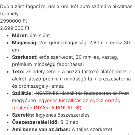
Dupla zárt fagarázs, 6m x 6m, két autó számára alkalmas
férőhely
2990000
Ft
2.699.000
Ft
Méret:
6m x 6m
Magasság:
2m, gerincmagasság: 2,80m + eresz 30
cm
Szerkezet:
erős szerkezet, 20 mm-es, vastag,
prémium minőségű faborítással
Tető:
Zsindely tető + a hozzá tartozó alátétlemez +
alulról látszó prémium minőségű fa + ereszcsatorna
és oromszegély-lemez
Szállítás:
INGYENES kiszállítás Budapesten és Pest
megyében
Ingyenes kiszállítás az egész ország
területén (NYÁRI AJÁNLAT ☀️
)
Szerelés:
Ingyenes összeszerelés
Összeszerelési idő:
5-6 nap
Ami benne van az árban:
A teljes szerkezet