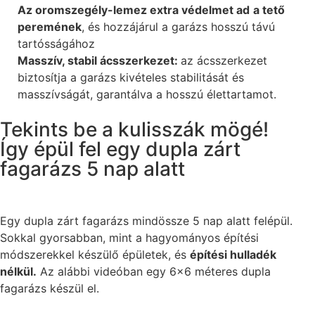
Az oromszegély-lemez extra védelmet ad
a tető
peremének
, és hozzájárul a garázs hosszú távú
tartósságához
Masszív, stabil ácsszerkezet:
az ácsszerkezet
biztosítja a garázs kivételes stabilitását és
masszívságát, garantálva a hosszú élettartamot.
Tekints be a kulisszák mögé!
Így épül fel egy dupla zárt
fagarázs 5 nap alatt
Egy dupla zárt fagarázs mindössze 5 nap alatt felépül.
Sokkal gyorsabban, mint a hagyományos építési
módszerekkel készülő épületek, és
építési hulladék
nélkül.
Az alábbi videóban egy 6×6 méteres dupla
fagarázs készül el.