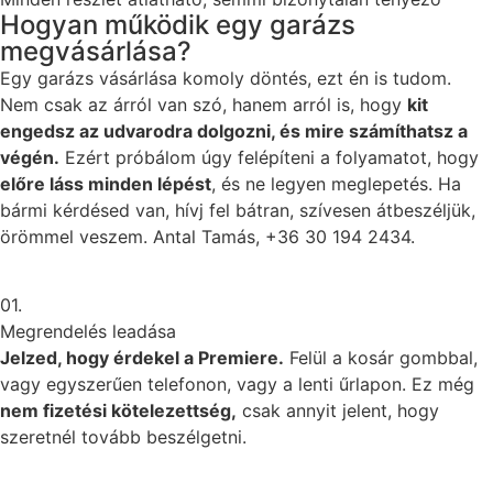
Hogyan működik egy garázs
megvásárlása?
Egy garázs vásárlása komoly döntés, ezt én is tudom.
Nem csak az árról van szó, hanem arról is, hogy
kit
engedsz az udvarodra dolgozni, és mire számíthatsz a
végén.
Ezért próbálom úgy felépíteni a folyamatot, hogy
előre láss minden lépést
, és ne legyen meglepetés. Ha
bármi kérdésed van, hívj fel bátran, szívesen átbeszéljük,
örömmel veszem. Antal Tamás, +36 30 194 2434.
01.
Megrendelés leadása
Jelzed, hogy érdekel a Premiere.
Felül a kosár gombbal,
vagy egyszerűen telefonon, vagy a lenti űrlapon. Ez még
nem fizetési kötelezettség,
csak annyit jelent, hogy
szeretnél tovább beszélgetni.