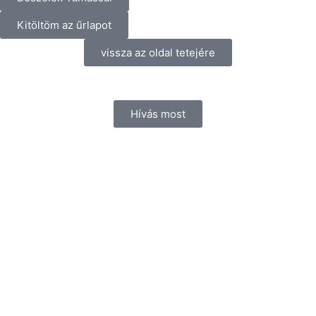
Kitöltöm az űrlapot
vissza az oldal tetejére
Hívás most