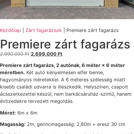
Kezdőlap
|
Zárt fagarázsok
|
Premiere zárt fagarázs
Premiere zárt fagarázs
2.990.000
Ft
2.699.000
Ft
Premiere zárt fagarázs, 2 autónak, 6 méter × 6 méter
méretben.
Két autó kényelmesen elfér benne,
hagyományos méretekkel. A 6 méteres szélesség miatt
kisebb családi udvarra is illeszkedik. Helyszínen, csapolt
ácsszerkezettel készül, nem barkácsáruház-szintű, hanem
évtizedekre tervezett megoldás.
Méret:
6m x 6m
Magasság:
2m, gerincmagasság: 2,80m + eresz 30 cm