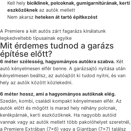
Kell hely
biciklinek, polcoknak, gumigarnitúrának, kerti
eszközöknek
az autók mellett
Nem akarsz
heteken át tartó építkezést
A Premiere a két autós zárt fagarázs kínálatunk
legkedveltebb típusainak egyike
Mit érdemes tudnod a garázs
építése előtt?
6 méter szélesség, hagyományos autókra szabva.
Két
autó kényelmesen elfér benne. A garázsajtó nyitása után
kényelmesen beállsz, az autóajtót ki tudod nyitni, és van
hely az autók között közlekedni.
6 méter hossz, ami a hagyományos autóknak elég.
Szedán, kombi, családi kompakt kényelmesen elfér. Az
autók előtt és mögött is marad hely néhány polcnak,
kerékpárnak, kerti eszközöknek. Ha nagyobb autóid
vannak vagy az autók mellett több pakolóhelyet szeretnél,
a Premiere Extrában (7×6) vagy a Giantban (7×7) találsz