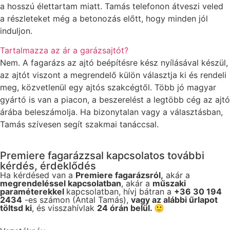
a hosszú élettartam miatt. Tamás telefonon átveszi veled
a részleteket még a betonozás előtt, hogy minden jól
induljon.
Tartalmazza az ár a garázsajtót?
Nem. A fagarázs az ajtó beépítésre kész nyílásával készül,
az ajtót viszont a megrendelő külön választja ki és rendeli
meg, közvetlenül egy ajtós szakcégtől. Több jó magyar
gyártó is van a piacon, a beszerelést a legtöbb cég az ajtó
árába beleszámolja. Ha bizonytalan vagy a választásban,
Tamás szívesen segít szakmai tanáccsal.
Premiere fagarázzsal kapcsolatos további
kérdés, érdeklődés
Ha kérdésed van a
Premiere fagarázsról,
akár a
megrendeléssel kapcsolatban
, akár a
műszaki
paraméterekkel
kapcsolatban, hívj bátran a
+36 30 194
2434
-es számon (Antal Tamás),
vagy az alábbi űrlapot
töltsd ki
, és visszahívlak
24 órán belül. 🙂