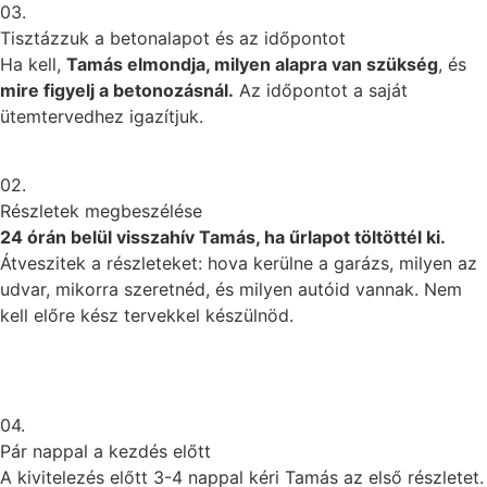
03.
Tisztázzuk a betonalapot és az időpontot
Ha kell,
Tamás elmondja, milyen alapra van szükség
, és
mire figyelj a betonozásnál.
Az időpontot a saját
ütemtervedhez igazítjuk.
02.
Részletek megbeszélése
24 órán belül visszahív Tamás, ha űrlapot töltöttél ki.
Átveszitek a részleteket: hova kerülne a garázs, milyen az
udvar, mikorra szeretnéd, és milyen autóid vannak. Nem
kell előre kész tervekkel készülnöd.
04.
Pár nappal a kezdés előtt
A kivitelezés előtt 3-4 nappal kéri Tamás az első részletet.