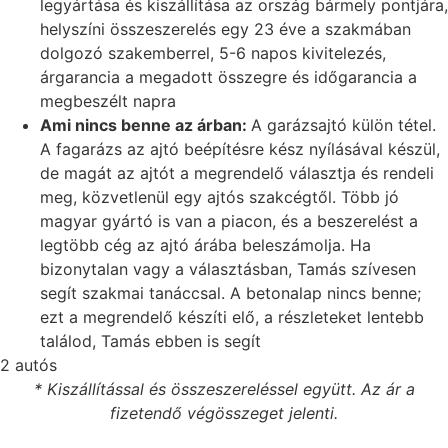
legyártása és kiszállítása az ország bármely pontjára,
helyszíni összeszerelés egy 23 éve a szakmában
dolgozó szakemberrel, 5-6 napos kivitelezés,
árgarancia a megadott összegre és időgarancia a
megbeszélt napra
Ami nincs benne az árban:
A garázsajtó külön tétel.
A fagarázs az ajtó beépítésre kész nyílásával készül,
de magát az ajtót a megrendelő választja és rendeli
meg, közvetlenül egy ajtós szakcégtől. Több jó
magyar gyártó is van a piacon, és a beszerelést a
legtöbb cég az ajtó árába beleszámolja. Ha
bizonytalan vagy a választásban, Tamás szívesen
segít szakmai tanáccsal. A betonalap nincs benne;
ezt a megrendelő készíti elő, a részleteket lentebb
találod, Tamás ebben is segít
2 autós
* Kiszállítással és összeszereléssel együtt. Az ár a
fizetendő végösszeget jelenti.