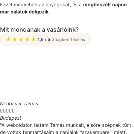
Ezzel megveheti az anyagokat, és a
megbeszélt napon
már nálatok dolgozik.
Mit mondanak a vásárlóink?
★★★★★
4,9 / 5
·
Google-értékelés
Neubauer Tamás





Budapest
"A weboldalon láttam Tamás munkáit, elsőre szépnek tűnt,
de voltak fenntartásaim a napjaink “szakemberei” miatt.