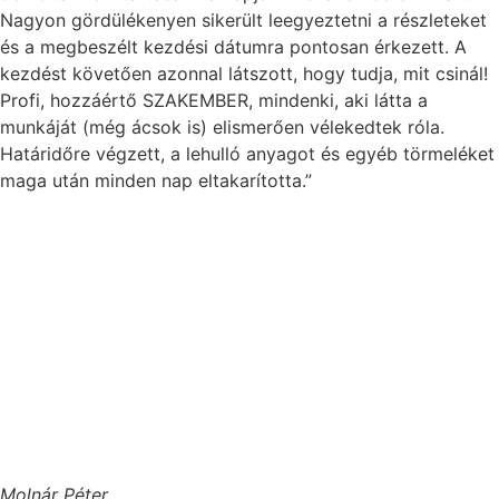
Nagyon gördülékenyen sikerült leegyeztetni a részleteket
és a megbeszélt kezdési dátumra pontosan érkezett. A
kezdést követően azonnal látszott, hogy tudja, mit csinál!
Profi, hozzáértő SZAKEMBER, mindenki, aki látta a
munkáját (még ácsok is) elismerően vélekedtek róla.
Határidőre végzett, a lehulló anyagot és egyéb törmeléket
maga után minden nap eltakarította.”
Molnár Péter