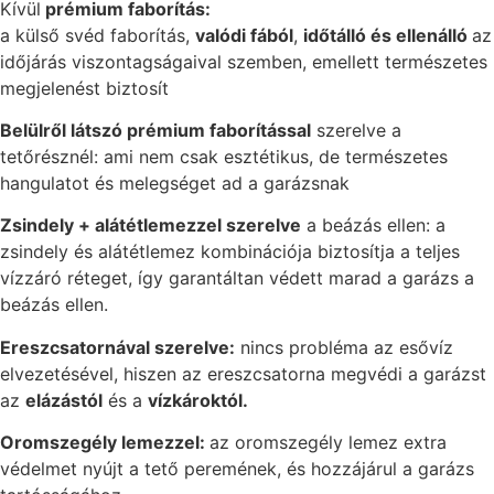
Kívül
prémium faborítás:
a külső svéd faborítás,
valódi fából
,
időtálló és ellenálló
az
időjárás viszontagságaival szemben, emellett természetes
megjelenést biztosít
Belülről látszó prémium faborítással
szerelve a
tetőrésznél: ami nem csak esztétikus, de természetes
hangulatot és melegséget ad a garázsnak
Zsindely + alátétlemezzel szerelve
a beázás ellen: a
zsindely és alátétlemez kombinációja biztosítja a teljes
vízzáró réteget, így garantáltan védett marad a garázs a
beázás ellen.
Ereszcsatornával szerelve:
nincs probléma az esővíz
elvezetésével, hiszen az ereszcsatorna megvédi a garázst
az
elázástól
és a
vízkároktól.
Oromszegély lemezzel:
az oromszegély lemez extra
védelmet nyújt a tető peremének, és hozzájárul a garázs