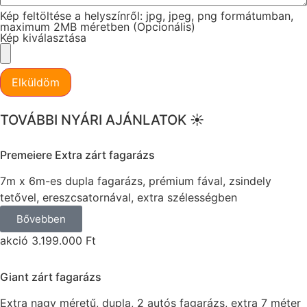
Kép feltöltése a helyszínről: jpg, jpeg, png formátumban,
maximum 2MB méretben (Opcionális)
Kép kiválasztása
Elküldöm
TOVÁBBI NYÁRI AJÁNLATOK ☀️
Premeiere Extra zárt fagarázs
7m x 6m-es dupla fagarázs, prémium fával, zsindely
tetővel, ereszcsatornával, extra szélességben
Bővebben
akció 3.199.000 Ft
Giant zárt fagarázs
Extra nagy méretű, dupla, 2 autós fagarázs, extra 7 méter