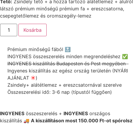
Tető:
Zsindely tető + a hozzá tartozó alátétlemez + alulról
látszó prémium minőségű prémium fa + ereszcsatorna,
csepegtetőlemez és oromszegély-lemez
Kosárba
Prémium minőségű fából 🔝
INGYENES összeszerelés minden megrendeléshez ✅
INGYENES kiszállítás Budapesten és Pest megyében
Ingyenes kiszállítás az egész ország területén (NYÁRI
AJÁNLAT
☀️
)
Zsindely+ alátétlemez + ereszcsatornával szerelve
Összeszerelési idő: 3-6 nap (típustól függően)
INGYENES
összeszerelés +
INGYENES
országos
kiszállítás 🚚
A kiszállításon most 150.000 Ft-ot spórolsz