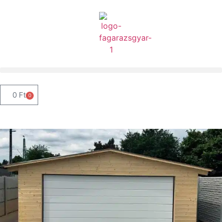
0
Ft
0