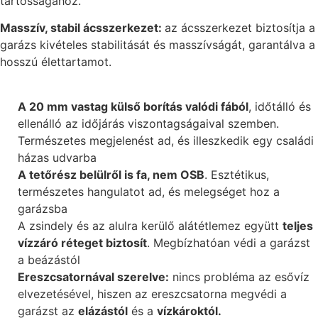
tartósságához.
Masszív, stabil ácsszerkezet:
az ácsszerkezet biztosítja a
garázs kivételes stabilitását és masszívságát, garantálva a
hosszú élettartamot.
A 20 mm vastag külső borítás valódi fából
, időtálló és
ellenálló az időjárás viszontagságaival szemben.
Természetes megjelenést ad, és illeszkedik egy családi
házas udvarba
A tetőrész belülről is fa, nem OSB
. Esztétikus,
természetes hangulatot ad, és melegséget hoz a
garázsba
A zsindely és az alulra kerülő alátétlemez együtt
teljes
vízzáró réteget biztosít
. Megbízhatóan védi a garázst
a beázástól
Ereszcsatornával szerelve:
nincs probléma az esővíz
elvezetésével, hiszen az ereszcsatorna megvédi a
garázst az
elázástól
és a
vízkároktól.