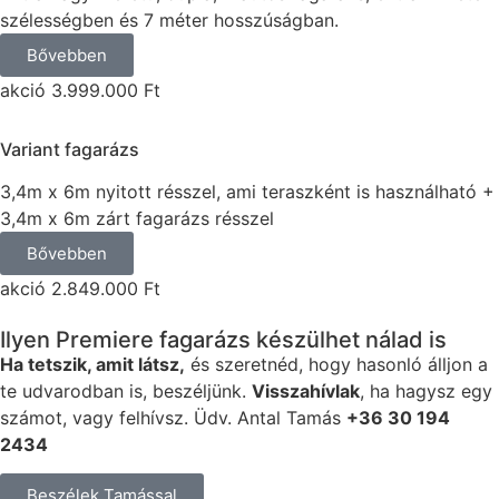
szélességben és 7 méter hosszúságban.
Bővebben
akció 3.999.000 Ft
Variant fagarázs
3,4m x 6m nyitott résszel, ami teraszként is használható +
3,4m x 6m zárt fagarázs résszel
Bővebben
akció 2.849.000 Ft
Ilyen Premiere fagarázs készülhet nálad is
Ha tetszik, amit látsz,
és szeretnéd, hogy hasonló álljon a
te udvarodban is, beszéljünk.
Visszahívlak
, ha hagysz egy
számot, vagy felhívsz. Üdv. Antal Tamás
+36 30 194
2434
Beszélek Tamással