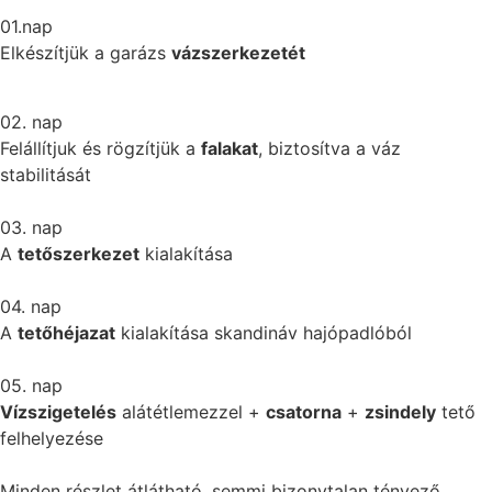
01.nap
Elkészítjük a garázs
vázszerkezetét
02. nap
Felállítjuk és rögzítjük a
falakat
, biztosítva a váz
stabilitását
03. nap
A
tetőszerkezet
kialakítása
04. nap
A
tetőhéjazat
kialakítása skandináv hajópadlóból
05. nap
Vízszigetelés
alátétlemezzel +
csatorna
+
zsindely
tető
felhelyezése
Minden részlet átlátható, semmi bizonytalan tényező