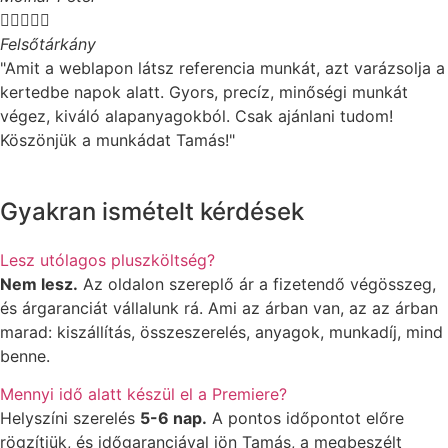





Felsőtárkány
"Amit a weblapon látsz referencia munkát, azt varázsolja a
kertedbe napok alatt. Gyors, precíz, minőségi munkát
végez, kiváló alapanyagokból. Csak ajánlani tudom!
Köszönjük a munkádat Tamás!"
Gyakran ismételt kérdések
Lesz utólagos pluszköltség?
Nem lesz.
Az oldalon szereplő ár a fizetendő végösszeg,
és árgaranciát vállalunk rá. Ami az árban van, az az árban
marad: kiszállítás, összeszerelés, anyagok, munkadíj, mind
benne.
Mennyi idő alatt készül el a Premiere?
Helyszíni szerelés
5-6 nap.
A pontos időpontot előre
rögzítjük, és időgaranciával jön Tamás, a megbeszélt