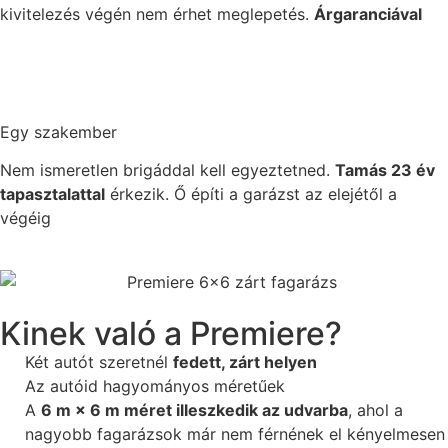
kivitelezés végén nem érhet meglepetés.
Árgaranciával
Egy szakember
Nem ismeretlen brigáddal kell egyeztetned.
Tamás 23 év
tapasztalattal
érkezik. Ő építi a garázst az elejétől a
végéig
Kinek való a Premiere?
Két autót szeretnél
fedett, zárt helyen
Az autóid hagyományos méretűek
A
6 m × 6 m méret illeszkedik az udvarba
, ahol a
nagyobb fagarázsok már nem férnének el kényelmesen