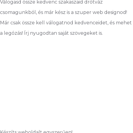
Válogasd össze kedvenc szakaszaid drótváz
csomagunkból, és már kész is a szuper web designod!
Már csak össze kell válogatnod kedvenceidet, és mehet
a legózás! Írj nyugodtan saját szövegeket is.
Készíts weboldalt egyszerűen!