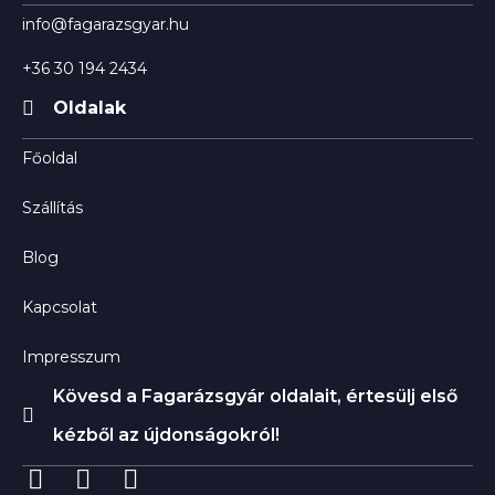
info@fagarazsgyar.hu
+36 30 194 2434
Oldalak
Főoldal
Szállítás
Blog
Kapcsolat
Impresszum
Kövesd a Fagarázsgyár oldalait, értesülj első
kézből az újdonságokról!