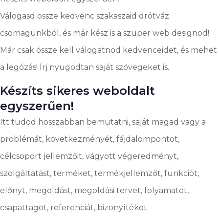
Válogasd össze kedvenc szakaszaid drótváz
csomagunkból, és már kész is a szuper web designod!
Már csak össze kell válogatnod kedvenceidet, és mehet
a legózás! Írj nyugodtan saját szövegeket is.
Készíts sikeres weboldalt
egyszerűen!
Itt tudod hosszabban bemutatni, saját magad vagy a
problémát, következményét, fájdalompontot,
célcsoport jellemzőit, vágyott végeredményt,
szolgáltatást, terméket, termékjellemzőt, funkciót,
előnyt, megoldást, megoldási tervet, folyamatot,
csapattagot, referenciát, bizonyítékot.