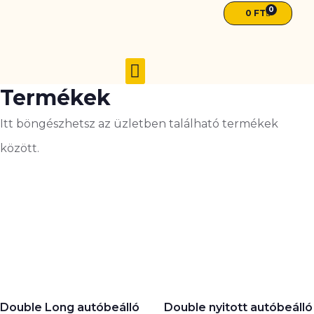
0
0
FT
Termékek
AKCIÓ 2026. NYÁR ☀️
ZÁRT FAGARÁZSOK
NYITOTT AUTÓBEÁLLÓK
Itt böngészhetsz az üzletben található termékek
között.
Double Long autóbeálló
Double nyitott autóbeálló