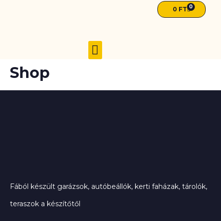
0
0
FT
Shop
AKCIÓ 2026. NYÁR ☀️
ZÁRT FAGARÁZSOK
NYITOTT AUTÓBEÁLLÓK
Fából készült garázsok, autóbeállók, kerti faházak, tárolók,
teraszok a készítőtől